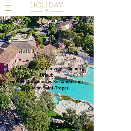
Unvergessliche Ferien
Erleben Sie einen unvergesslichen
Urlaub
auf der Domaine Les Restanques im
Golf von Saint-Tropez