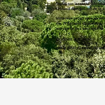
Toutes nos locations sont sit
Grimaud dans le Golfe de St-Tr
​Votre réservation vous perme
des 26 hectares du domaine : s
son aire de jeux pour enfants, 
Découvrir le domaine
Voir le détail du calcul des tari