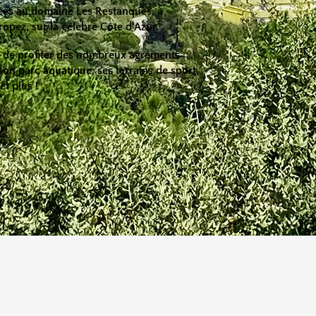
uées au domaine Les Restanques, à
opez, sur la célèbre Côte d'Azur.
t de profiter des nombreux agréments
on parc aquatique, ses terrains de sport,
et plus !
fs